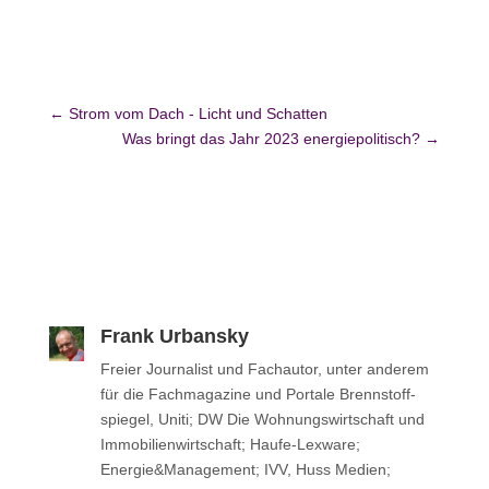
←
Strom vom Dach - Licht und Schatten
Was bringt das Jahr 2023 energiepolitisch?
→
Frank Urbansky
Freier Jour­na­list und Fach­au­tor, unter anderem
für die Fach­ma­ga­zine und Portale Brenn­stoff­
spie­gel, Uniti; DW Die Woh­nungs­wirt­schaft und
Immo­bi­li­en­wirt­schaft; Haufe-Lexware;
Energie&Management; IVV, Huss Medien;