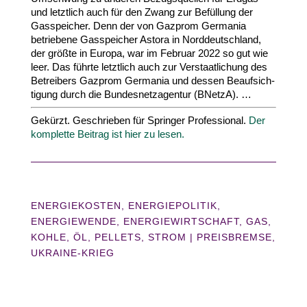
und letztlich auch für den Zwang zur Befüllung der
Gasspeicher. Denn der von Gazprom Germania
betriebene Gasspeicher Astora in Nord­deutschland,
der größte in Europa, war im Februar
2022
so gut wie
leer. Das führte letztlich auch zur Verstaat­li­chung des
Betreibers Gazprom Germania und dessen Beauf­sich­
tigung durch die Bundes­netz­agentur (BNetzA). …
Gekürzt. Geschrieben für Springer Profes­sional.
Der
komplette Beitrag ist hier zu lesen.
ENERGIEKOSTEN
,
ENERGIEPOLITIK
,
ENERGIEWENDE
,
ENERGIEWIRTSCHAFT
,
GAS
,
KOHLE
,
ÖL
,
PELLETS
,
STROM
|
PREISBREMSE
UKRAINE-KRIEG