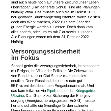
sind auch heute noch auf unsere Zeit und unser Leben
über­tragbar. „Fällt der erste Schuß, sind alle Planungen
hinfällig” etwa. Das musste auch die im Herbst
2021
neu gewählte Bundes­re­gierung erfahren, wollte sie sich
doch ans Werk machen,
2022
zu einem Jahr der
grünen Energie werden zu lassen. Doch dann kam
alles anders, oder, um es mit Clau­sewitz zu sagen:
Alle Planungen waren mit dem
24
. Februar
2022
hinfällig.
Versor­gungs­si­cherheit
im Fokus
Schnell geriet die Versor­gungs­si­cherheit, insbe­sondere
mit Erdgas, ins Visier der Politiker. Die Zeiten­wende
von Bundes­kanzler Olaf Scholz markierte dies
deutlich. Denn Russland deckte bis dato gut
55
Prozent des deutschen Erdgas­be­darfes ab. Und
das kam teilweise via
Pipeline über das Kriegs­gebiet
Ukraine
. Das Gesetz zur Sicherung der Ener­gie­ver­
sorgung (Ener­gie­si­che­rungs­gesetz, EnSiG) musste
her und schaffte die Grundlage für den schnellen
Umschwung zu anderen Bezugs­quellen für Erdgas