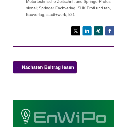
Motor­tech­ni­sche Zeit­schrift und Sprin­ger­Pro­fes­
sio­nal; Sprin­ger Fachverlag; SHK Profi und tab,
Bau­ver­lag; stadt+werk, k21
←
Nächsten Beitrag lesen