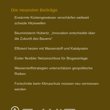
Die neuesten Beiträge
Erwärmte Küsten­ge­wässer verschärfen weltweit
schwüle Hitzewellen
Baumi­nis­terin Hubertz: „Inno­vation entscheidet über
die Zukunft des Bauens”
Effizient heizen mit Wasser­stoff und Katalysator
Erster flexibler Netz­an­schluss für Biogasanlage
Wasser­stoff­stra­tegien unter­schätzen geopo­li­tische
Risiken
Fort­schritte beim Klima­schutz müssen neu vermessen
werden