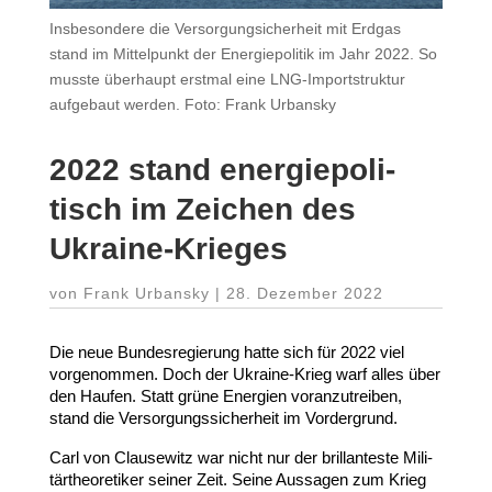
Insbesondere die Versorgungsicherheit mit Erdgas
stand im Mittelpunkt der Energiepolitik im Jahr 2022. So
musste überhaupt erstmal eine LNG-Importstruktur
aufgebaut werden. Foto: Frank Urbansky
2022
stand ener­gie­po­li­
tisch im Zeichen des
Ukraine-Krieges
von
Frank Urbansky
|
28. Dezember 2022
Die neue Bundes­re­gierung hatte sich für
2022
viel
vorge­nommen. Doch der Ukraine-​Krieg warf alles über
den Haufen. Statt grüne Energien voran­zu­treiben,
stand die Versor­gungs­si­cherheit im Vordergrund.
Carl von Clau­sewitz war nicht nur der bril­lan­teste Mili­
tär­theo­re­tiker seiner Zeit. Seine Aussagen zum Krieg