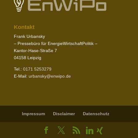
Kontakt
Frank Urbansky
– Pres­sebüro für EnergieWirtschaftPolitik –
Kantor-​Hase-​Straße
7
04158
Leipzig
Tel.:
0171
5253279
E‑Mail:
urbansky@​enwipo.​de
Impressum
Disclaimer
Daten­schutz